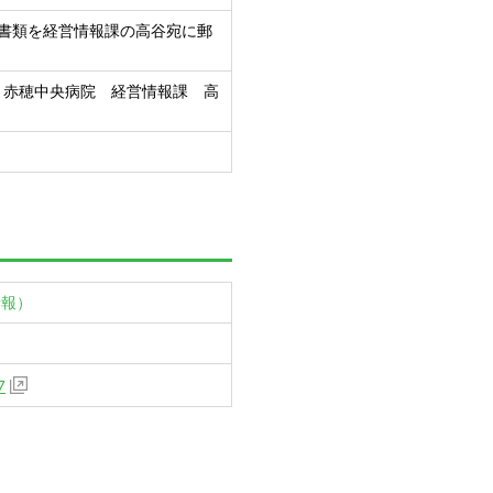
、書類を経営情報課の高谷宛に郵
-6 赤穂中央病院 経営情報課 高
情報）
7