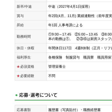
新卒/中途
中途（2027年4月1日採用）
賞与
年2回(4月、11月) 業績連動性（前年度実績
昇給
年1回 人事考課による
①9:00～17:45 ②5:00～13:45 ③8:0
勤務時間
本の勤務は①。 ②③④は厨房スタッフ
休日・休暇
年間休日117日 4週8休制（正月・リ
福利厚生
各種保険 制服貸与 職員寮 職員用保
必須資格
管理栄養士
必要経験
不問
応募・選考について
応募書類
履歴書（写真貼付）・職務経歴書