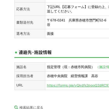
下記URL【応募フォーム】に登録の上
応募方法
送してください。
〒678-0241 兵庫県赤穂市惣門町52
書類送付先
谷
選考方法
面接
連絡先・施設情報
施設名
指定管理（現：赤穂市民病院）
（施設
採用担当者
赤穂中央病院 経営情報課 高谷
URL
https://forms.gle/vQkdfs2pqoQ2dRC9
検索結果に戻る